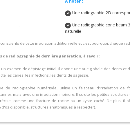
A noter :
Une radiographie 2D correspond
Une radiographie cone beam 3D
naturelle
onscients de cette irradiation additionnelle et c'est pourquoi, chaque radi
s de radiographie de dernière génération, à savoir :
un examen de dépistage initial. Il donne une vue globale des dents et 
ecte les caries, les infections, les dents de sagesse.
que de radiographie numérisée, utilise un faisceau d'irradiation de
nner, mais avec une irradiation moindre. Il scrute les petites structur
écise, comme une fracture de racine ou un kyste caché. De plus, il off
té d'os disponible, structures anatomiques à respecter).