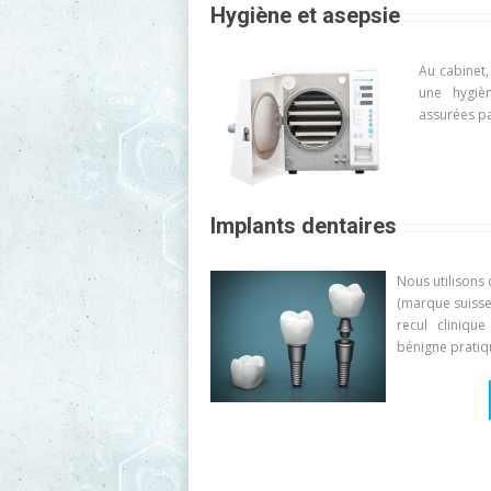
Hygiène et asepsie
Au cabinet,
une hygiè
assurées pa
Implants dentaires
Nous utilisons
(marque suisse
recul cliniqu
bénigne pratiq